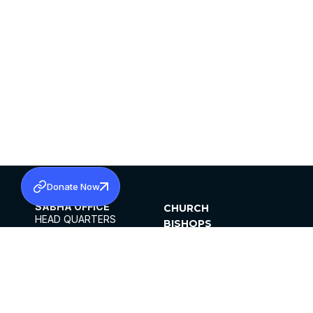
Donate Now
SABHA OFFICE
CHURCH
HEAD QUARTERS
BISHOPS
MAR THOMA CHURCH,
CLERGY
THIRUVALLA,
PARISHES
KERALAM, INDIA 689101
OFFICE HOURS
DIOCESES
10:00 AM TO 5:00 PM
ORGANISATIONS
EXCEPTS 4TH
INSTITUTIONS
SATURDAY