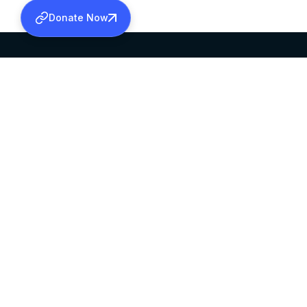
Donate Now
SABHA OFFICE
OFFICE HOURS
HEAD QUARTERS
10:00 AM TO 5:
MAR THOMA CHURCH,
EXCEPTS 4TH S
THIRUVALLA,
KERALAM, INDIA 689101
©2026 MALANKARA MAR THOMA SYRIAN C
ALL RIGHTS RESERVED.