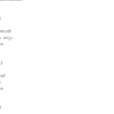
‍
ഞാല്‍
മാറ്റം-
ോര
ി
ായി
െ
ോര
‍