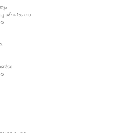
തും
ടു ശീഘ്രം വാ
ോര
ലെ
ണ്‍ടാ
ോര