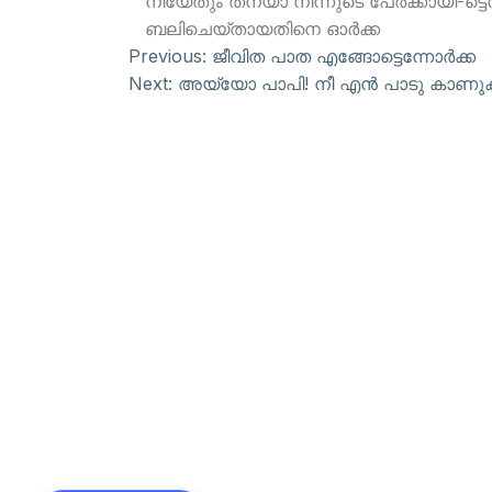
നീയേതും തനയാ നിന്നുടെ പേര്‍ക്കായി-ട്ട
ബലിചെയ്തായതിനെ ഓര്‍ക്ക
Previous:
ജീവിത പാത എങ്ങോട്ടെന്നോര്‍ക്ക
Next:
അയ്യോ പാപി! നീ എന്‍ പാടു കാണു