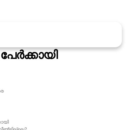
േര്‍ക്കായി
ോര
റായി
ീണ്‍ടില്ലെ?