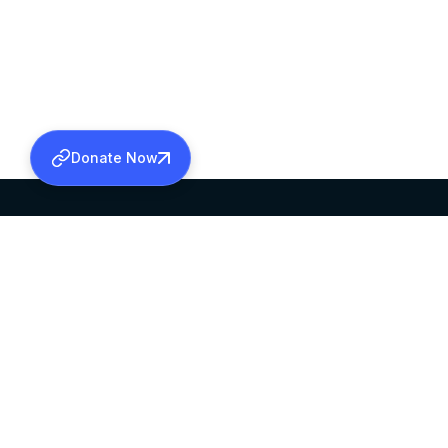
Donate Now
SABHA OFFICE
OFFICE HOURS
HEAD QUARTERS
10:00 AM TO 5:
MAR THOMA CHURCH,
EXCEPTS 4TH S
THIRUVALLA,
KERALAM, INDIA 689101