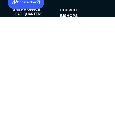
Donate Now
SABHA OFFICE
CHURCH
HEAD QUARTERS
BISHOPS
MAR THOMA CHURCH,
CLERGY
THIRUVALLA,
PARISHES
KERALAM, INDIA 689101
OFFICE HOURS
DIOCESES
10:00 AM TO 5:00 PM
ORGANISATIONS
EXCEPTS 4TH
INSTITUTIONS
SATURDAY
PUBLICATIONS
FCRA
PRIVACY POLICY
CONTACT US
©2026 MALANKARA MAR THOMA SYRIAN
CHURCH
ALL RIGHTS RESERVED.
FACEBOOK