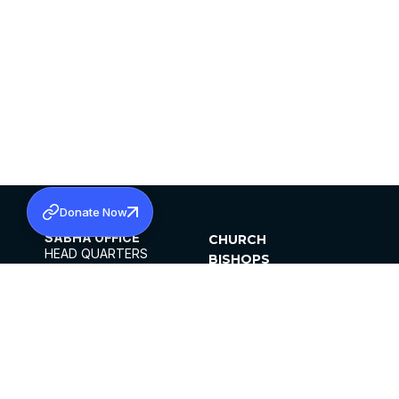
Donate Now
SABHA OFFICE
CHURCH
HEAD QUARTERS
BISHOPS
MAR THOMA CHURCH,
CLERGY
THIRUVALLA,
PARISHES
KERALAM, INDIA 689101
OFFICE HOURS
DIOCESES
10:00 AM TO 5:00 PM
ORGANISATIONS
EXCEPTS 4TH
INSTITUTIONS
SATURDAY
PUBLICATIONS
FCRA