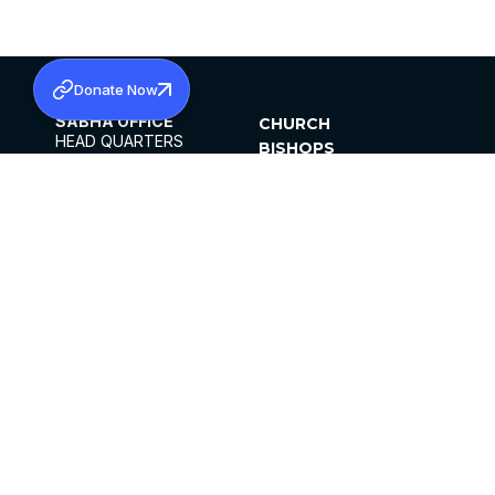
Donate Now
SABHA OFFICE
CHURCH
HEAD QUARTERS
BISHOPS
MAR THOMA CHURCH,
CLERGY
THIRUVALLA,
PARISHES
KERALAM, INDIA 689101
OFFICE HOURS
DIOCESES
10:00 AM TO 5:00 PM
ORGANISATIONS
EXCEPTS 4TH
INSTITUTIONS
SATURDAY
PUBLICATIONS
FCRA
PRIVACY POLICY
CONTACT US
©2026 MALANKARA MAR THOMA SYRIAN