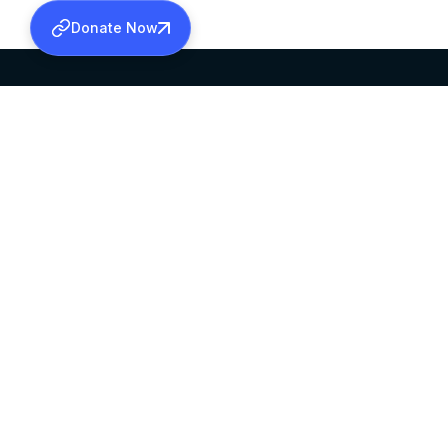
Donate Now
SABHA OFFICE
OFFICE HOURS
HEAD QUARTERS
10:00 AM TO 5:
MAR THOMA CHURCH,
EXCEPTS 4TH S
THIRUVALLA,
KERALAM, INDIA 689101
©2026 MALANKARA MAR THOMA SYRIAN C
ALL RIGHTS RESERVED.