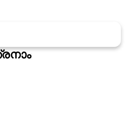
്രനാം