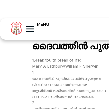
MENU
ദൈവത്തിന്‍ പുത
‘Break tou th bread of life:
Mary A Lathbury/William F Sherwin
1
ദൈവത്തിന്‍ പുത്രനാം ക്രിസ്തേശുവേ
ജീവന്‍റെ വചനം നല്‍കേണമെ
ആശ്രിതര്‍ മദ്ധ്യത്തില്‍ പാര്‍ക്കുന്നോനെ
ദാസരെ സത്യത്തില്‍ നടത്തുകെ
2
പണ്‍ടൊരഞ്ചപ്പവും മീന്‍ രണ്‍ടുമെ