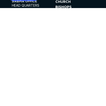
SABHA OFFICE
CHURCH
HEAD QUARTERS
BISHOPS
MAR THOMA CHURCH,
CLERGY
THIRUVALLA,
PARISHES
KERALAM, INDIA 689101
OFFICE HOURS
DIOCESES
10:00 AM TO 5:00 PM
ORGANISATIONS
EXCEPTS 4TH
INSTITUTIONS
SATURDAY
PUBLICATIONS
FCRA
PRIVACY POLICY
CONTACT US
©2026 MALANKARA MAR THOMA SYRIAN
CHURCH
ALL RIGHTS RESERVED.
FACEBOOK
INSTAGRAM