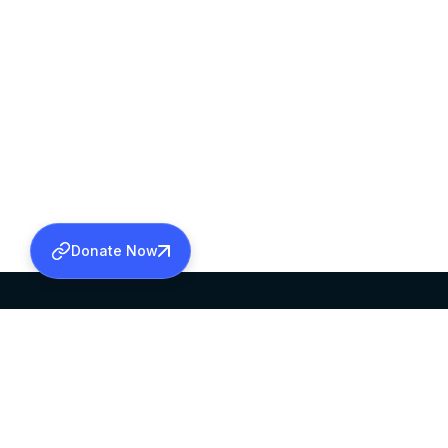
Donate Now
SABHA OFFICE
OFFICE HOURS
HEAD QUARTERS
10:00 AM TO 5:
MAR THOMA CHURCH,
EXCEPTS 4TH S
THIRUVALLA,