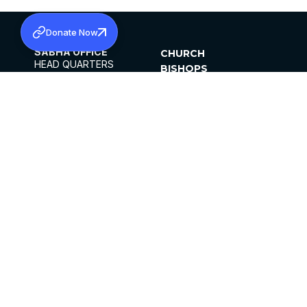
Donate Now
SABHA OFFICE
CHURCH
HEAD QUARTERS
BISHOPS
MAR THOMA CHURCH,
CLERGY
THIRUVALLA,
PARISHES
KERALAM, INDIA 689101
OFFICE HOURS
DIOCESES
10:00 AM TO 5:00 PM
ORGANISATIONS
EXCEPTS 4TH
INSTITUTIONS
SATURDAY
PUBLICATIONS
FCRA
PRIVACY POLICY
CONTACT US
©2026 MALANKARA MAR THOMA SYRIAN
CHURCH
ALL RIGHTS RESERVED.