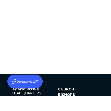
Donate Now
SABHA OFFICE
CHURCH
HEAD QUARTERS
BISHOPS
MAR THOMA CHURCH,
CLERGY
THIRUVALLA,
PARISHES
KERALAM, INDIA 689101
OFFICE HOURS