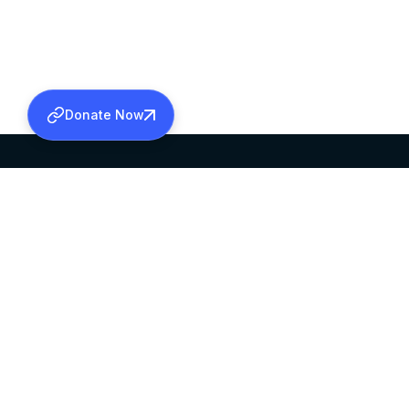
Donate Now
SABHA OFFICE
OFFICE HOURS
HEAD QUARTERS
10:00 AM TO 5:
MAR THOMA CHURCH,
EXCEPTS 4TH S
THIRUVALLA,
KERALAM, INDIA 689101