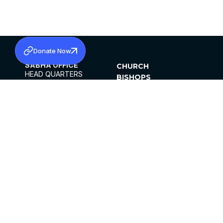
Donate Now
SABHA OFFICE
CHURCH
HEAD QUARTERS
BISHOPS
MAR THOMA CHURCH,
CLERGY
THIRUVALLA,
PARISHES
KERALAM, INDIA 689101
OFFICE HOURS
DIOCESES
10:00 AM TO 5:00 PM
ORGANISATIONS
EXCEPTS 4TH
INSTITUTIONS
SATURDAY
PUBLICATIONS
FCRA
PRIVACY POLICY
CONTACT US