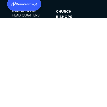
Donate Now
SABHA OFFICE
CHURCH
HEAD QUARTERS
BISHOPS
MAR THOMA CHURCH,
CLERGY
THIRUVALLA,
PARISHES
KERALAM, INDIA 689101
OFFICE HOURS
DIOCESES
10:00 AM TO 5:00 PM
ORGANISATIONS
EXCEPTS 4TH
INSTITUTIONS
SATURDAY
PUBLICATIONS
FCRA
PRIVACY POLICY
CONTACT US
©2026 MALANKARA MAR THOMA SYRIAN
CHURCH
ALL RIGHTS RESERVED.