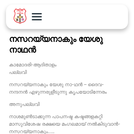
നസറയ്യനാകും യേശു
നാഥന്‍
കാമോദരി-ആദിതാളം
പല്ലവി
നസറയ്യനാകും യേശു നാ-ഥന്‍ – ദൈവ-
നന്ദനന്‍ എഴുന്നരുളീടുന്നു കൃപയോടിന്നേരം
അനുപല്ലവി
നാശമുണ്‍ടാക്കുന്ന പാപനഷ്ട കഷ്ടങ്ങളകറ്റി
മാസുവിശേഷ രക്ഷയെ മംഗലമായ് നല്‍കിടുവാന്‍-
നസറയ്യനാകും…..