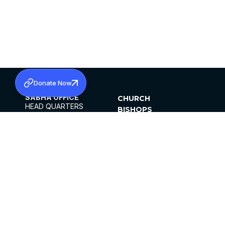
Donate Now
SABHA OFFICE
CHURCH
HEAD QUARTERS
BISHOPS
MAR THOMA CHURCH,
CLERGY
THIRUVALLA,
PARISHES
KERALAM, INDIA 689101
OFFICE HOURS
DIOCESES
10:00 AM TO 5:00 PM
ORGANISATIONS
EXCEPTS 4TH
INSTITUTIONS
SATURDAY
PUBLICATIONS
FCRA
PRIVACY POLICY
CONTACT US