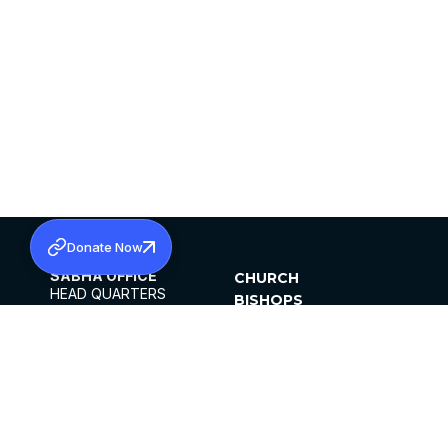
Donate Now
SABHA OFFICE
CHURCH
HEAD QUARTERS
BISHOPS
MAR THOMA CHURCH,
CLERGY
THIRUVALLA,
PARISHES
KERALAM, INDIA 689101
OFFICE HOURS
DIOCESES
10:00 AM TO 5:00 PM
ORGANISATIONS
EXCEPTS 4TH
INSTITUTIONS
SATURDAY
PUBLICATIONS