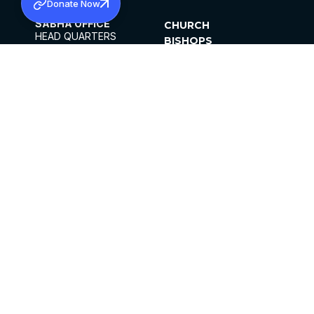
Donate Now
SABHA OFFICE
CHURCH
HEAD QUARTERS
BISHOPS
MAR THOMA CHURCH,
CLERGY
THIRUVALLA,
PARISHES
KERALAM, INDIA 689101
OFFICE HOURS
DIOCESES
10:00 AM TO 5:00 PM
ORGANISATIONS
EXCEPTS 4TH
INSTITUTIONS
SATURDAY
PUBLICATIONS
FCRA
PRIVACY POLICY
CONTACT US
©2026 MALANKARA MAR THOMA SYRIAN
CHURCH
ALL RIGHTS RESERVED.
FACEBOOK