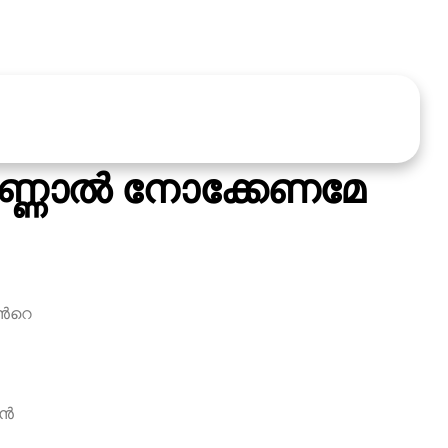
കണ്ണാല്‍ നോക്കേണമേ
്‍റെ
്‍