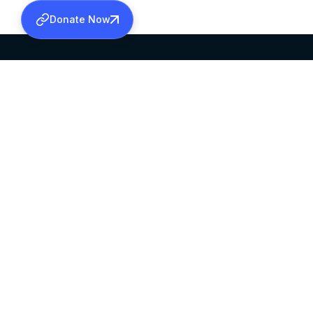
Donate Now
SABHA OFFICE
OFFICE HOURS
HEAD QUARTERS
10:00 AM TO 5:
MAR THOMA CHURCH,
EXCEPTS 4TH S
THIRUVALLA,
KERALAM, INDIA 689101
©2026 MALANKARA MAR THOMA SYRIAN C
ALL RIGHTS RESERVED.