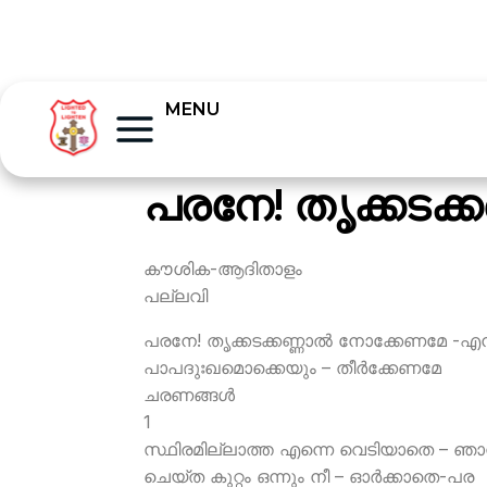
MENU
പരനേ! തൃക്കടക്
കൗശിക-ആദിതാളം
പല്ലവി
പരനേ! തൃക്കടക്കണ്ണാല്‍ നോക്കേണമേ -എന
പാപദുഃഖമൊക്കെയും – തീര്‍ക്കേണമേ
ചരണങ്ങള്‍
1
സ്ഥിരമില്ലാത്ത എന്നെ വെടിയാതെ – ഞാന
ചെയ്ത കുറ്റം ഒന്നും നീ – ഓര്‍ക്കാതെ-പര