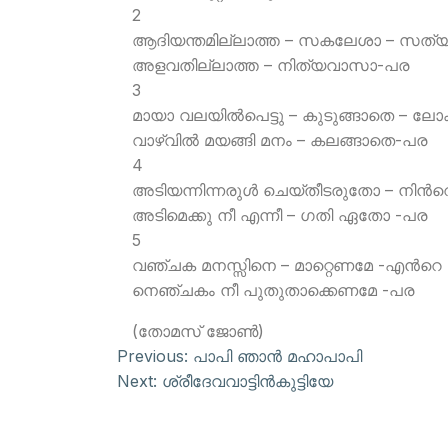
2
ആദിയന്തമില്ലാത്ത – സകലേശാ – സത്
അളവതില്ലാത്ത – നിത്യവാസാ-പര
3
മായാ വലയില്‍പെട്ടു – കുടുങ്ങാതെ – ല
വാഴ്വില്‍ മയങ്ങി മനം – കലങ്ങാതെ-പര
4
അടിയന്നിന്നരുള്‍ ചെയ്തീടരുതോ – നിന്‍റ
അടിമെക്കു നീ എന്നീ – ഗതി ഏതോ -പര
5
വഞ്ചക മനസ്സിനെ – മാറ്റെണമേ -എന്‍റെ
നെഞ്ചകം നീ പുതുതാക്കെണമേ -പര
(തോമസ് ജോണ്‍)
Previous:
പാപി ഞാന്‍ മഹാപാപി
Next:
ശ്രീദേവവാട്ടിന്‍കുട്ടിയേ