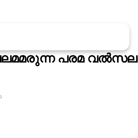
ലമമരുന്ന പരമ വല്‍സല
ാ