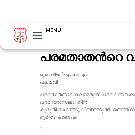
MENU
പരമതാതന്‍റെ വ
മുഖാരി-തി-ഏകതാളം
പല്ലവി
പരമതാതന്‍റെ വലമമരുന്ന പരമ വല്‍സല
പരമ വല്‍സലാ! നിന്‍-
കുരുതി കൊണ്‍ടു വീണ്‍ടെടുത്ത ജനത്തിന്‍
ദൂരിതം കാണുക
1