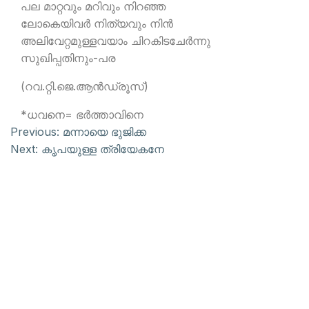
പല മാറ്റവും മറിവും നിറഞ്ഞ
ലോകെയിവര്‍ നിത്യവും നിന്‍
അലിവേറ്റമുള്ളവയാം ചിറകിടചേര്‍ന്നു
സുഖിപ്പതിനും-പര
(റവ.റ്റി.ജെ.ആന്‍ഡ്രൂസ്)
*ധവനെ= ഭര്‍ത്താവിനെ
Previous:
മന്നായെ ഭുജിക്ക
Next:
കൃപയുള്ള ത്രിയേകനേ