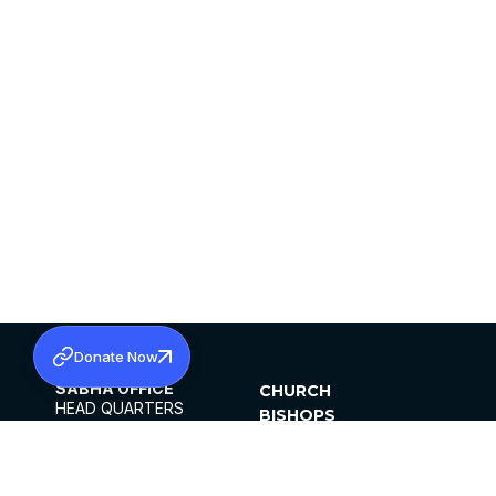
Donate Now
SABHA OFFICE
CHURCH
HEAD QUARTERS
BISHOPS
MAR THOMA CHURCH,
CLERGY
THIRUVALLA,
PARISHES
KERALAM, INDIA 689101
OFFICE HOURS
DIOCESES