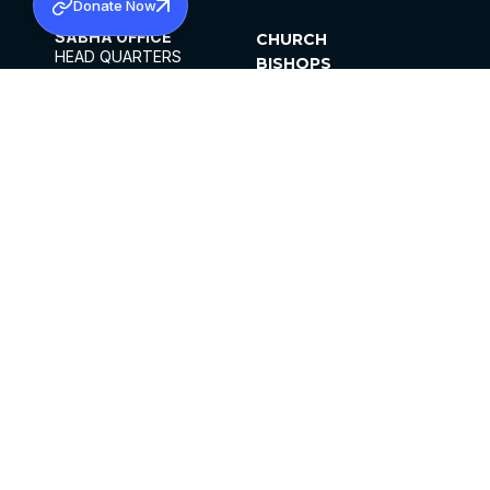
Donate Now
SABHA OFFICE
CHURCH
HEAD QUARTERS
BISHOPS
MAR THOMA CHURCH,
CLERGY
THIRUVALLA,
PARISHES
KERALAM, INDIA 689101
OFFICE HOURS
DIOCESES
10:00 AM TO 5:00 PM
ORGANISATIONS
EXCEPTS 4TH
INSTITUTIONS
SATURDAY
PUBLICATIONS
FCRA
PRIVACY POLICY
CONTACT US
©2026 MALANKARA MAR THOMA SYRIAN
CHURCH
ALL RIGHTS RESERVED.
FACEBOOK