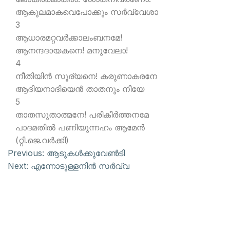
ആകുലമാകവെപോക്കും സര്‍വ്വേശാ
3
ആധാരമറ്റവര്‍ക്കാലംബനമേ!
ആനന്ദദായകനെ! മനുവേലാ!
4
നീതിയിന്‍ സൂര്യനെ! കരുണാകരനേ
ആദിയനാദിയെന്‍ താതനും നീയേ
5
താതസുതാത്മനേ! പരികീര്‍ത്തനമേ
പാദമതില്‍ പണിയുന്നഹം ആമേന്‍
(റ്റി.ജെ.വര്‍ക്കി)
Previous:
ആടുകള്‍ക്കുവേണ്‍ടി
Next:
എന്നോടുള്ളനിന്‍ സര്‍വ്വ