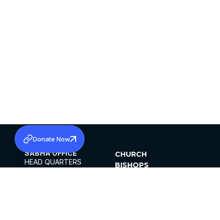
Donate Now
SABHA OFFICE
CHURCH
HEAD QUARTERS
BISHOPS
MAR THOMA CHURCH,
CLERGY
THIRUVALLA,
PARISHES
KERALAM, INDIA 689101
OFFICE HOURS
DIOCESES
10:00 AM TO 5:00 PM
ORGANISATIONS
EXCEPTS 4TH
INSTITUTIONS