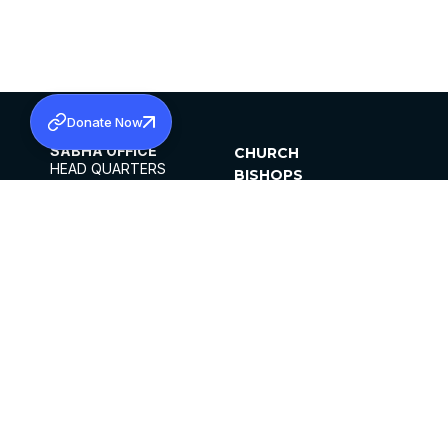
Donate Now
SABHA OFFICE
CHURCH
HEAD QUARTERS
BISHOPS
MAR THOMA CHURCH,
CLERGY
THIRUVALLA,
PARISHES
KERALAM, INDIA 689101
OFFICE HOURS
DIOCESES
10:00 AM TO 5:00 PM
ORGANISATIONS
EXCEPTS 4TH
INSTITUTIONS
SATURDAY
PUBLICATIONS
FCRA
PRIVACY POLICY
CONTACT US