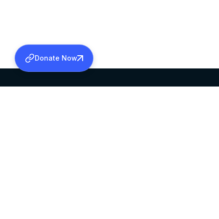
Donate Now
SABHA OFFICE
OFFICE HOURS
HEAD QUARTERS
10:00 AM TO 5:
MAR THOMA CHURCH,
EXCEPTS 4TH S
THIRUVALLA,
KERALAM, INDIA 689101