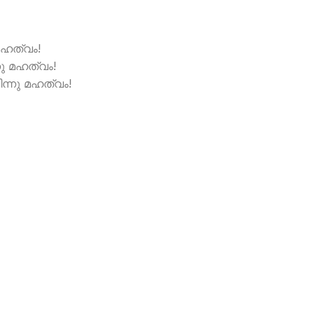
ഹത്വം!
ു മഹത്വം!
ിന്നു മഹത്വം!