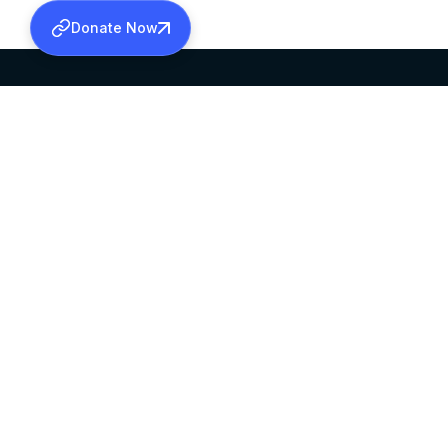
Donate Now
SABHA OFFICE
OFFICE HOURS
HEAD QUARTERS
10:00 AM TO 5:
MAR THOMA CHURCH,
EXCEPTS 4TH S
THIRUVALLA,
KERALAM, INDIA 689101
©2026 MALANKARA MAR THOMA SYRIAN C
ALL RIGHTS RESERVED.