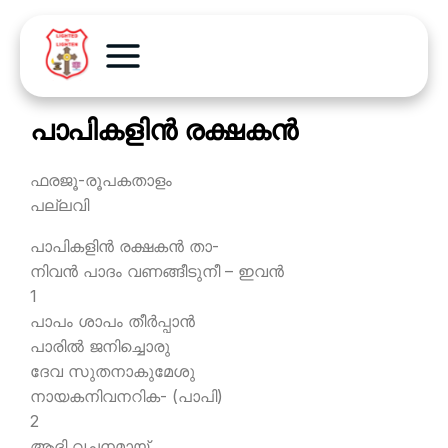
പാപികളിന്‍ രക്ഷകന്‍
ഫരജൂ-രൂപകതാളം
പല്ലവി
പാപികളിന്‍ രക്ഷകന്‍ താ-
നിവന്‍ പാദം വണങ്ങീടുനീ – ഇവന്‍
1
പാപം ശാപം തീര്‍പ്പാന്‍
പാരില്‍ ജനിച്ചൊരു
ദേവ സുതനാകുമേശു
നായകനിവനറിക- (പാപി)
2
ആദി വചനമായ്