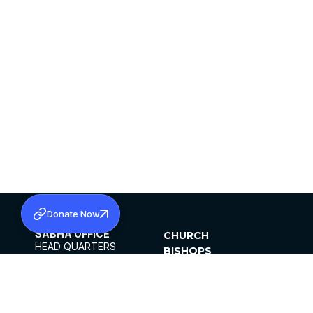
Donate Now
SABHA OFFICE
CHURCH
HEAD QUARTERS
BISHOPS
MAR THOMA CHURCH,
CLERGY
THIRUVALLA,
PARISHES
KERALAM, INDIA 689101
OFFICE HOURS
DIOCESES
10:00 AM TO 5:00 PM
ORGANISATIONS