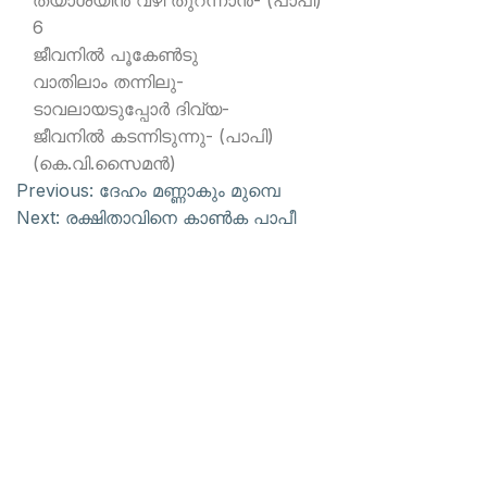
ത്യാശയിന്‍ വഴി തുറന്നാന്‍- (പാപി)
6
ജീവനില്‍ പൂകേണ്‍ടു
വാതിലാം തന്നിലു-
ടാവലായടുപ്പോര്‍ ദിവ്യ-
ജീവനില്‍ കടന്നിടുന്നു- (പാപി)
(കെ.വി.സൈമന്‍)
Previous:
ദേഹം മണ്ണാകും മുമ്പെ
Next:
രക്ഷിതാവിനെ കാണ്‍ക പാപീ