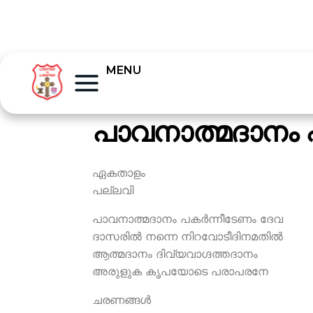
MENU
പാവനാത്മദാനം പ
ഏകതാളം
പല്ലവി
പാവനാത്മദാനം പകര്‍ന്നീടേണം ദേവ
ദാസരില്‍ നന്നെ നിറവോടീദിനമതില്‍
ആത്മദാനം ദിവ്യവാഗ്ദത്തദാനം
അരുളുക കൃപയോടെ പരാപരനേ
ചരണങ്ങള്‍