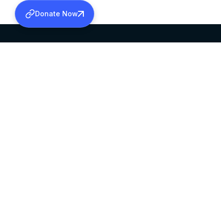
Donate Now
SABHA OFFICE
OFFICE HOURS
HEAD QUARTERS
10:00 AM TO 5:
MAR THOMA CHURCH,
EXCEPTS 4TH S
THIRUVALLA,
KERALAM, INDIA 689101
©2026 MALANKARA MAR THOMA SYRIAN C
ALL RIGHTS RESERVED.