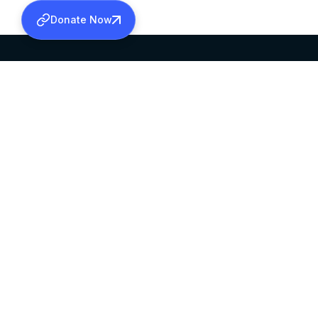
Donate Now
SABHA OFFICE
OFFICE HOURS
HEAD QUARTERS
10:00 AM TO 5:
MAR THOMA CHURCH,
EXCEPTS 4TH S
THIRUVALLA,
KERALAM, INDIA 689101
©2026 MALANKARA MAR THOMA SYRIAN C
ALL RIGHTS RESERVED.