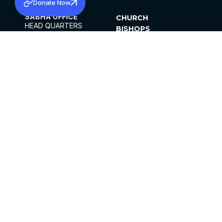
Donate Now
SABHA OFFICE
CHURCH
HEAD QUARTERS
BISHOPS
MAR THOMA CHURCH,
CLERGY
THIRUVALLA,
PARISHES
KERALAM, INDIA 689101
OFFICE HOURS
DIOCESES
10:00 AM TO 5:00 PM
ORGANISATIONS
EXCEPT 4TH
INSTITUTIONS
SATURDAY
PUBLICATIONS
FCRA
PRIVACY POLICY
CONTACT US
©2026 MALANKARA MAR THOMA SYRIAN
CHURCH
ALL RIGHTS RESERVED.
FACEBOOK