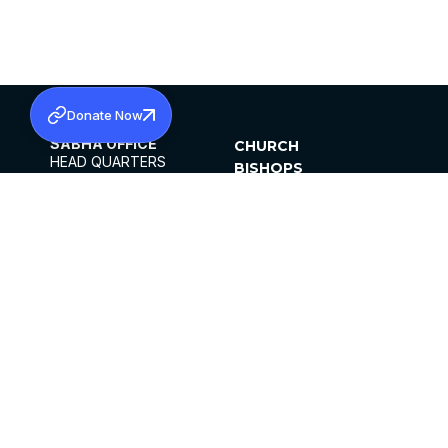
Donate Now
SABHA OFFICE
CHURCH
HEAD QUARTERS
BISHOPS
MAR THOMA CHURCH,
CLERGY
THIRUVALLA,
PARISHES
KERALAM, INDIA 689101
OFFICE HOURS
DIOCESES
10:00 AM TO 5:00 PM
ORGANISATIONS
EXCEPTS 4TH
INSTITUTIONS
SATURDAY
PUBLICATIONS
FCRA
PRIVACY POLICY
CONTACT US