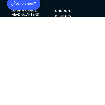
Donate Now
SABHA OFFICE
CHURCH
HEAD QUARTERS
BISHOPS
MAR THOMA CHURCH,
CLERGY
THIRUVALLA,
PARISHES
KERALAM, INDIA 689101
OFFICE HOURS
DIOCESES
10:00 AM TO 5:00 PM
ORGANISATIONS
EXCEPTS 4TH
INSTITUTIONS
SATURDAY
PUBLICATIONS
FCRA
PRIVACY POLICY
CONTACT US
©2026 MALANKARA MAR THOMA SYRIAN
CHURCH
ALL RIGHTS RESERVED.
FACEBOOK