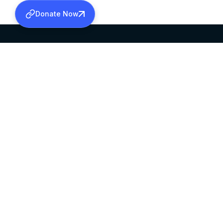
Donate Now
SABHA OFFICE
OFFICE HOURS
HEAD QUARTERS
10:00 AM TO 5:
MAR THOMA CHURCH,
EXCEPTS 4TH S
THIRUVALLA,
KERALAM, INDIA 689101
©2026 MALANKARA MAR THOMA SYRIAN C
ALL RIGHTS RESERVED.