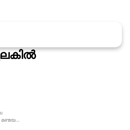
ലകില്‍
െ
െ മണ്മയ…