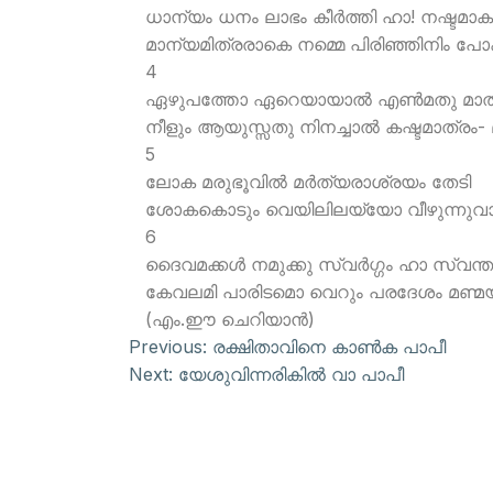
ധാന്യം ധനം ലാഭം കീര്‍ത്തി ഹാ! നഷ്ടമാക
മാന്യമിത്രരാകെ നമ്മെ പിരിഞ്ഞിനിം പ
4
ഏഴുപത്തോ ഏറെയായാല്‍ എണ്‍മതു മാത
നീളും ആയുസ്സതു നിനച്ചാല്‍ കഷ്ടമാത്രം-
5
ലോക മരുഭൂവില്‍ മര്‍ത്യരാശ്രയം തേടി
ശോകകൊടും വെയിലിലയ്യോ വീഴുന്നുവാ
6
ദൈവമക്കള്‍ നമുക്കു സ്വര്‍ഗ്ഗം ഹാ സ്വന
കേവലമി പാരിടമൊ വെറും പരദേശം മണ്
(എം.ഈ ചെറിയാന്‍)
Previous:
രക്ഷിതാവിനെ കാണ്‍ക പാപീ
Next:
യേശുവിന്നരികില്‍ വാ പാപീ