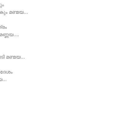
ും
ോകും മണ്മയ…
്രം
 മണ്ണയ….
ടി മണ്മയ…
്തദേശം
മയ…