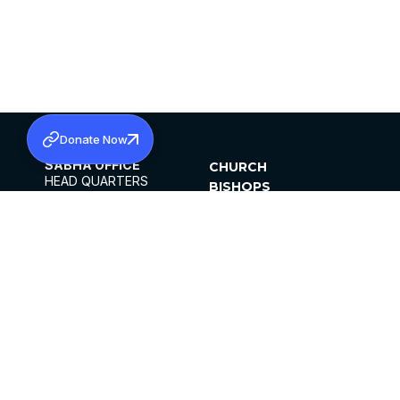
Donate Now
SABHA OFFICE
CHURCH
HEAD QUARTERS
BISHOPS
MAR THOMA CHURCH,
CLERGY
THIRUVALLA,
PARISHES
KERALAM, INDIA 689101
OFFICE HOURS
DIOCESES
10:00 AM TO 5:00 PM
ORGANISATIONS
EXCEPTS 4TH
INSTITUTIONS
SATURDAY
PUBLICATIONS
FCRA
PRIVACY POLICY
CONTACT US