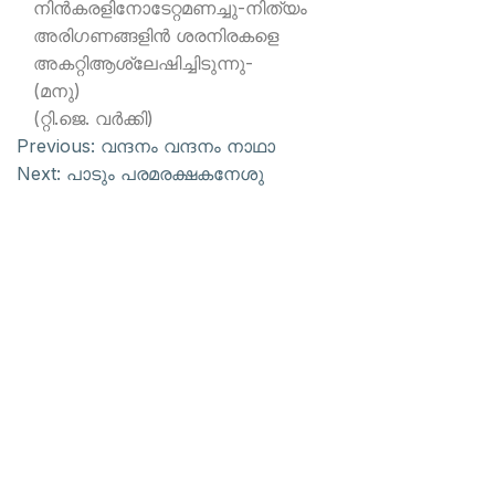
നിന്‍കരളിനോടേറ്റമണച്ചു-നിത്യം
അരിഗണങ്ങളിന്‍ ശരനിരകളെ
അകറ്റിആശ്ലേഷിച്ചിടുന്നു-
(മനു)
(റ്റി.ജെ. വര്‍ക്കി)
Previous:
വന്ദനം വന്ദനം നാഥാ
Next:
പാടും പരമരക്ഷകനേശു