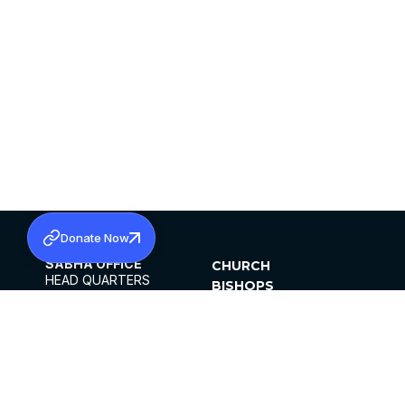
Donate Now
SABHA OFFICE
CHURCH
HEAD QUARTERS
BISHOPS
MAR THOMA CHURCH,
CLERGY
THIRUVALLA,
PARISHES
KERALAM, INDIA 689101
OFFICE HOURS
DIOCESES
10:00 AM TO 5:00 PM
ORGANISATIONS
EXCEPTS 4TH
INSTITUTIONS
SATURDAY