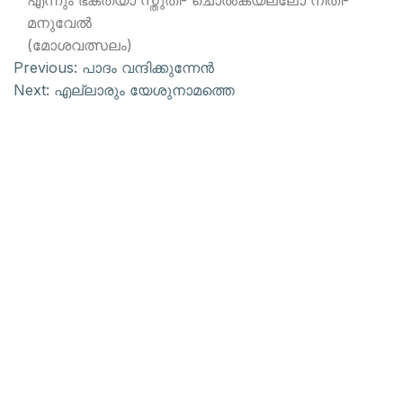
എന്നും ഭക്ത്യാ സ്തുതി- ചൊല്‍കയല്ലോ നീതി-
മനുവേല്‍
(മോശവത്സലം)
Previous:
പാദം വന്ദിക്കുന്നേന്‍
Next:
എല്ലാരും യേശുനാമത്തെ