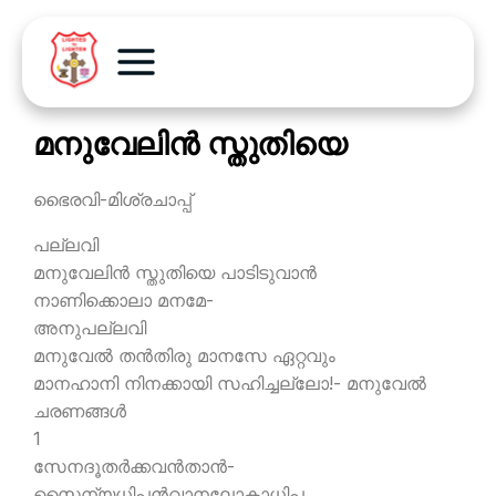
മനുവേലിന്‍ സ്തുതിയെ
ഭൈരവി-മിശ്രചാപ്പ്
പല്ലവി
മനുവേലിന്‍ സ്തുതിയെ പാടിടുവാന്‍
നാണിക്കൊലാ മനമേ-
അനുപല്ലവി
മനുവേല്‍ തന്‍തിരു മാനസേ ഏറ്റവും
മാനഹാനി നിനക്കായി സഹിച്ചല്ലോ!- മനുവേല്‍
ചരണങ്ങള്‍
1
സേനദൂതര്‍ക്കവന്‍താന്‍-
സൈന്യധിപന്‍വാനലോകാധിപ