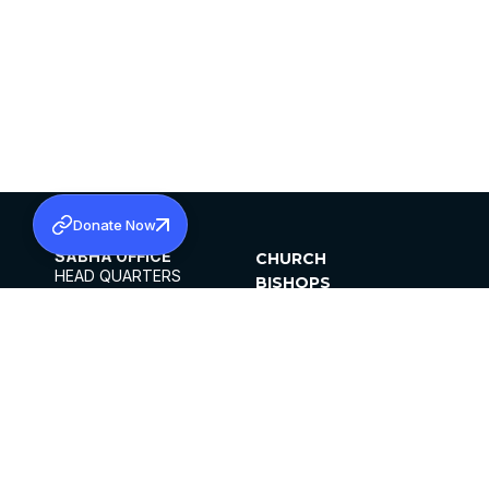
Donate Now
SABHA OFFICE
CHURCH
HEAD QUARTERS
BISHOPS
MAR THOMA CHURCH,
CLERGY
THIRUVALLA,
PARISHES
KERALAM, INDIA 689101
OFFICE HOURS
DIOCESES
10:00 AM TO 5:00 PM
ORGANISATIONS
EXCEPTS 4TH
INSTITUTIONS
SATURDAY
PUBLICATIONS
FCRA
PRIVACY POLICY