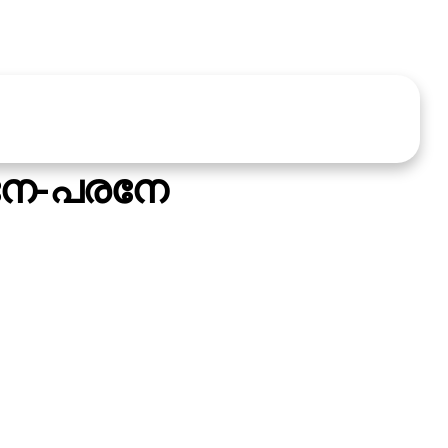
വനേ-പരനേ