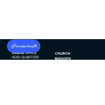
Donate Now
SABHA OFFICE
CHURCH
HEAD QUARTERS
BISHOPS
MAR THOMA CHURCH,
CLERGY
THIRUVALLA,
PARISHES
KERALAM, INDIA 689101
OFFICE HOURS
DIOCESES
10:00 AM TO 5:00 PM
ORGANISATIONS
EXCEPTS 4TH
INSTITUTIONS
SATURDAY
PUBLICATIONS
FCRA
PRIVACY POLICY