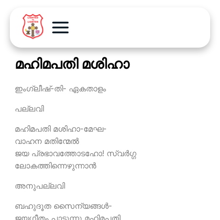
മഹിമപതി മശിഹാ
ഇംഗ്ലീഷ്-തി- ഏകതാളം
പല്ലവി
മഹിമപതി മശിഹാ-മേഘ-
വാഹന മതിന്മേല്‍
ജയ പ്രഭാവത്തോടഹോ! സ്വര്‍ഗ്ഗ
ലോകത്തിന്നെഴുന്നാന്‍
അനുപല്ലവി
ബഹുദൂത സൈന്യങ്ങള്‍-
ജയഗീതം പാടുന്നു മഹിമപതി