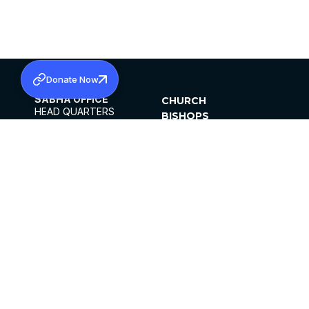
Donate Now
SABHA OFFICE
CHURCH
HEAD QUARTERS
BISHOPS
MAR THOMA CHURCH,
CLERGY
THIRUVALLA,
PARISHES
KERALAM, INDIA 689101
OFFICE HOURS
DIOCESES
10:00 AM TO 5:00 PM
ORGANISATIONS
EXCEPTS 4TH
INSTITUTIONS
SATURDAY
PUBLICATIONS
FCRA
PRIVACY POLICY
CONTACT US