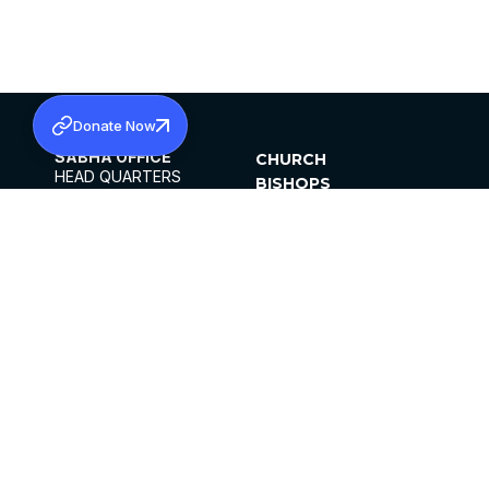
Donate Now
SABHA OFFICE
CHURCH
HEAD QUARTERS
BISHOPS
MAR THOMA CHURCH,
CLERGY
THIRUVALLA,
PARISHES
KERALAM, INDIA 689101
OFFICE HOURS
DIOCESES
10:00 AM TO 5:00 PM
ORGANISATIONS
EXCEPT 4TH
INSTITUTIONS
SATURDAY
PUBLICATIONS
FCRA
PRIVACY POLICY
CONTACT US