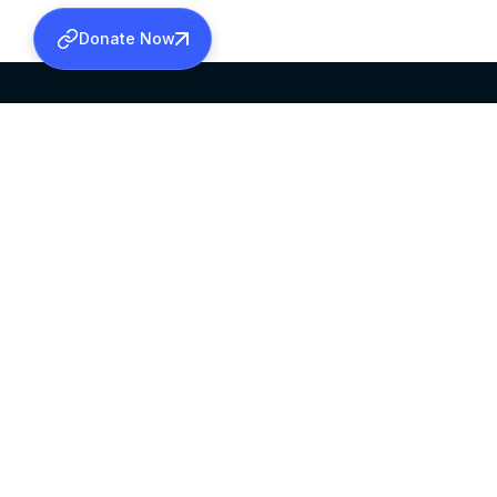
Donate Now
SABHA OFFICE
OFFICE HOURS
HEAD QUARTERS
10:00 AM TO 5:
MAR THOMA CHURCH,
EXCEPTS 4TH S
THIRUVALLA,
KERALAM, INDIA 689101
©2026 MALANKARA MAR THOMA SYRIAN C
ALL RIGHTS RESERVED.