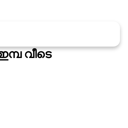
മ്പ വീടെ