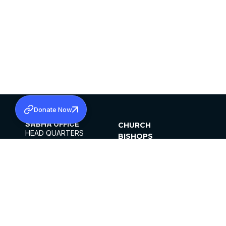
Donate Now
SABHA OFFICE
CHURCH
HEAD QUARTERS
BISHOPS
MAR THOMA CHURCH,
CLERGY
THIRUVALLA,
PARISHES
KERALAM, INDIA 689101
OFFICE HOURS
DIOCESES
10:00 AM TO 5:00 PM
ORGANISATIONS
EXCEPTS 4TH
INSTITUTIONS
SATURDAY
PUBLICATIONS
FCRA
PRIVACY POLICY