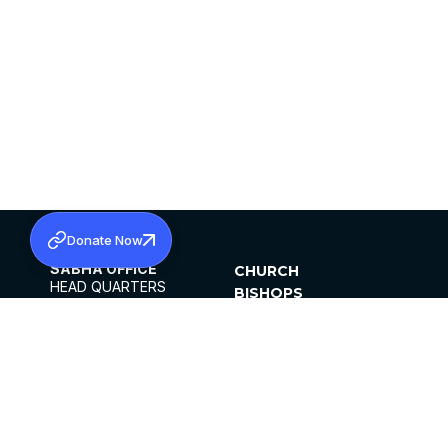
Donate Now
SABHA OFFICE
CHURCH
HEAD QUARTERS
BISHOPS
MAR THOMA CHURCH,
CLERGY
THIRUVALLA,
PARISHES
KERALAM, INDIA 689101
OFFICE HOURS
DIOCESES
10:00 AM TO 5:00 PM
ORGANISATIONS
EXCEPTS 4TH
INSTITUTIONS
SATURDAY
PUBLICATIONS
FCRA