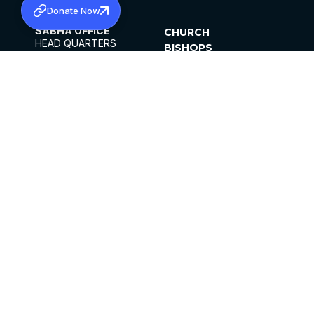
Donate Now
SABHA OFFICE
CHURCH
HEAD QUARTERS
BISHOPS
MAR THOMA CHURCH,
CLERGY
THIRUVALLA,
PARISHES
KERALAM, INDIA 689101
OFFICE HOURS
DIOCESES
10:00 AM TO 5:00 PM
ORGANISATIONS
EXCEPTS 4TH
INSTITUTIONS
SATURDAY
PUBLICATIONS
FCRA
PRIVACY POLICY
CONTACT US
©2026 MALANKARA MAR THOMA SYRIAN
CHURCH
ALL RIGHTS RESERVED.
FACEBOOK