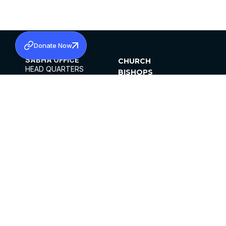
Donate Now
SABHA OFFICE
CHURCH
HEAD QUARTERS
BISHOPS
MAR THOMA CHURCH,
CLERGY
THIRUVALLA,
PARISHES
KERALAM, INDIA 689101
OFFICE HOURS
DIOCESES
10:00 AM TO 5:00 PM
ORGANISATIONS
EXCEPT 4TH
INSTITUTIONS
SATURDAY
PUBLICATIONS
FCRA
PRIVACY POLICY
CONTACT US
©2026 MALANKARA MAR THOMA SYRIAN