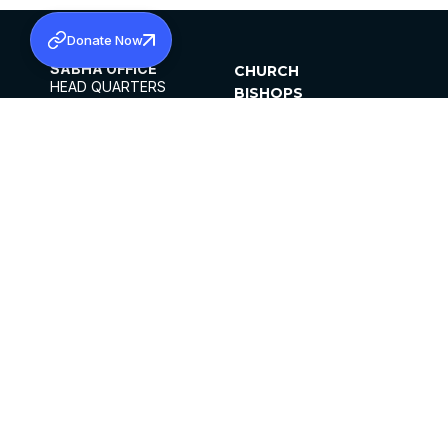
Donate Now
SABHA OFFICE
CHURCH
HEAD QUARTERS
BISHOPS
MAR THOMA CHURCH,
CLERGY
THIRUVALLA,
PARISHES
KERALAM, INDIA 689101
OFFICE HOURS
DIOCESES
10:00 AM TO 5:00 PM
ORGANISATIONS
EXCEPTS 4TH
INSTITUTIONS
SATURDAY
PUBLICATIONS
FCRA
PRIVACY POLICY
CONTACT US
©2026 MALANKARA MAR THOMA SYRIAN
CHURCH
ALL RIGHTS RESERVED.