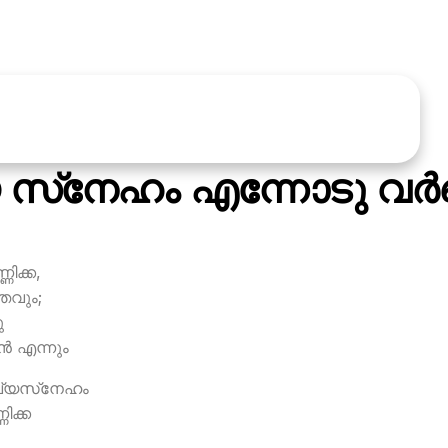
 സ്‌നേഹം എന്നോടു വര്‍ണ്
ണിക്ക,
്തവും;
ു
്‍ എന്നും
ിവ്യസ്‌നേഹം
ിക്ക