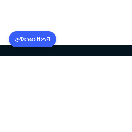
Donate Now
SABHA OFFICE
OFFICE HOURS
HEAD QUARTERS
10:00 AM TO 5:
MAR THOMA CHURCH,
EXCEPTS 4TH S
THIRUVALLA,
KERALAM, INDIA 689101