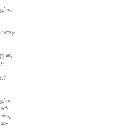
ണിക്ക,
െങ്ങും
ണിക്ക,
ളം
മോ?
ണിക്ക
ാന്‍
രോടു
മേ-