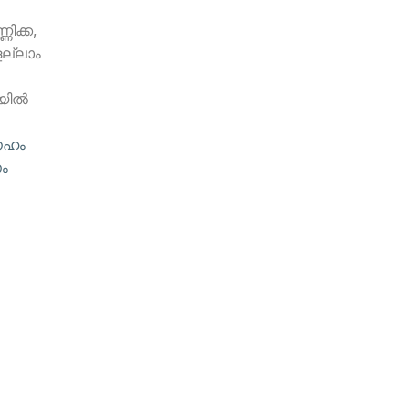
ണിക്ക,
െല്ലാം
ില്‍
േഹം
നം