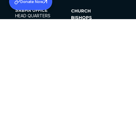
Donate Now
SABHA OFFICE
CHURCH
HEAD QUARTERS
BISHOPS
MAR THOMA CHURCH,
CLERGY
THIRUVALLA,
PARISHES
KERALAM, INDIA 689101
OFFICE HOURS
DIOCESES
10:00 AM TO 5:00 PM
ORGANISATIONS
EXCEPTS 4TH
INSTITUTIONS
SATURDAY
PUBLICATIONS
FCRA
PRIVACY POLICY
CONTACT US
©2026 MALANKARA MAR THOMA SYRIAN
CHURCH
ALL RIGHTS RESERVED.
FACEBOOK