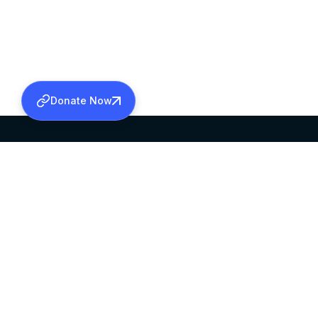
Donate Now
SABHA OFFICE
OFFICE HOURS
HEAD QUARTERS
10:00 AM TO 5:
MAR THOMA CHURCH,
EXCEPTS 4TH S
THIRUVALLA,
KERALAM, INDIA 689101