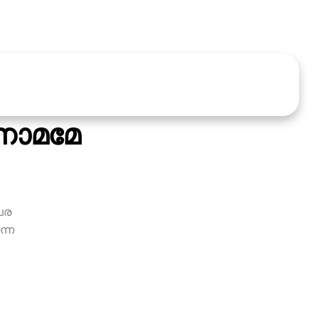
നാമമേ
പര
ന്ന