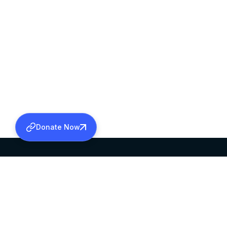
Donate Now
SABHA OFFICE
OFFICE HOURS
HEAD QUARTERS
10:00 AM TO 5:
MAR THOMA CHURCH,
EXCEPTS 4TH S
THIRUVALLA,