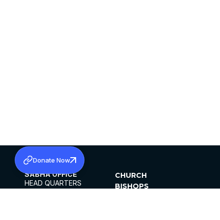
Donate Now
SABHA OFFICE
CHURCH
HEAD QUARTERS
BISHOPS
MAR THOMA CHURCH,
CLERGY
THIRUVALLA,
PARISHES
KERALAM, INDIA 689101
OFFICE HOURS
DIOCESES