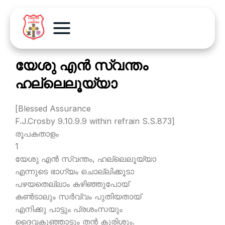
യേശു എന്‍ സ്വന്തം
ഹല്ലെലൂയ്യാ
[Blessed Assurance
F.J.Crosby 9.10.9.9 within refrain S.S.873]
രൂപകതാളം
1
യേശു എന്‍ സ്വന്തം, ഹല്ലെലൂയ്യാ
എന്നുടെ ഭാഗ്യം ചൊല്ലിക്കൂടാ
പഴയതെല്ലാം കഴിഞ്ഞുപോയ്
കണ്‍ടാലും സര്‍വ്വം പുതിയതായ്
എനിക്കു പാട്ടും പ്രശംസയും
ദൈവകുഞ്ഞാടും തന്‍ കുരിശും.